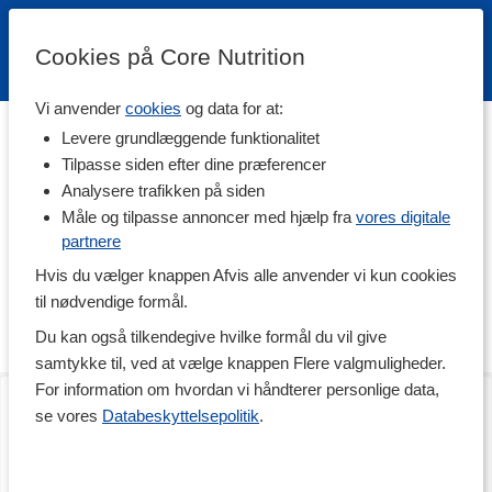
Cookies på Core Nutrition
Vi anvender
cookies
og data for at:
Hjem
>
Brands
Levere grundlæggende funktionalitet
Tilpasse siden efter dine præferencer
Nyttoteket
Analysere trafikken på siden
Måle og tilpasse annoncer med hjælp fra
vores digitale
partnere
Svenske Nyttoteket sætter kvalitet og ærlighed over alt andet.
Uden kompromis indeholder Nyttotekets produkter rene og
Hvis du vælger knappen Afvis alle anvender vi kun cookies
kvalitetsrige råvarer uden unødvendige tilsætningsstoffer, og hver
til nødvendige formål.
eneste vare er nøje udviklet til et bestemt formål og brug. Til et
sundt, stærkt og godt liv!
Du kan også tilkendegive hvilke formål du vil give
samtykke til, ved at vælge knappen Flere valgmuligheder.
For information om hvordan vi håndterer personlige data,
Rocket Whey
Pure Gelatin
900 g
500 g
se vores
Databeskyttelsepolitik
.