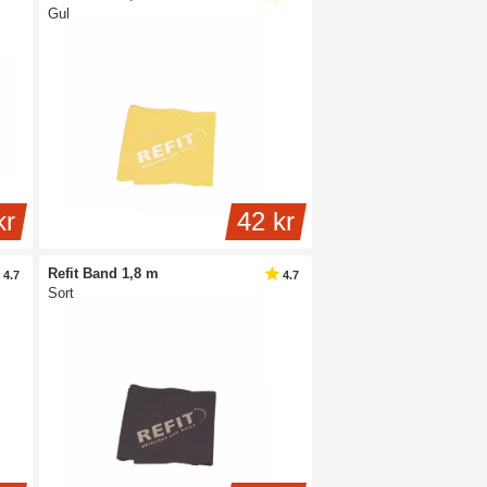
Gul
kr
42 kr
Refit Band 1,8 m
4.7
4.7
Sort