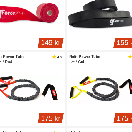
149 kr
155 
it Power Tube
Refit Power Tube
4.6
d / Rød
Let / Gul
175 kr
175 