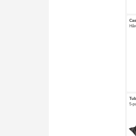
Cas
Hår
Tub
5-p