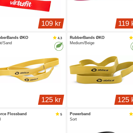
109 kr
119 
bberBands ØKO
RubberBands ØKO
4.3
ht/Sand
Medium/Beige
125 kr
125 
rce Flossband
Powerband
5
d
Sort