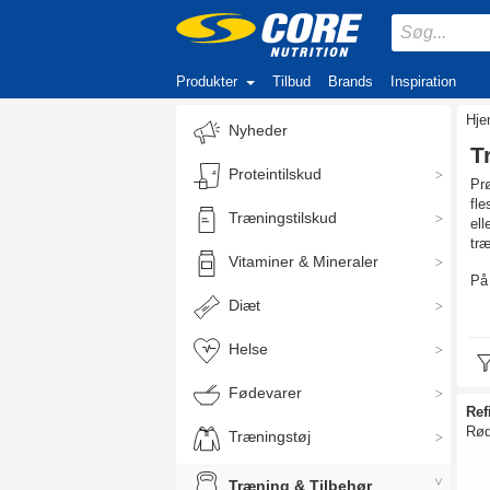
Produkter
Tilbud
Brands
Inspiration
Hj
Nyheder
T
Proteintilskud
Prø
fle
Træningstilskud
ell
træ
Vitaminer & Mineraler
På 
Diæt
Èn
Træ
Helse
din
bil
Fødevarer
dem
Ref
Rød
Træningstøj
VÆl
Der
Træning & Tilbehør