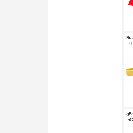
Ru
Lig
gFo
Rø