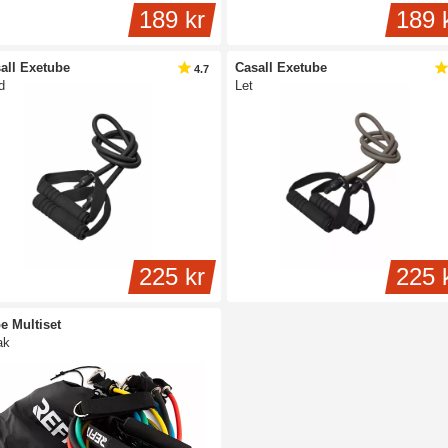
189 kr
189 
all Exetube
Casall Exetube
4.7
d
Let
225 kr
225 
e Multiset
ak