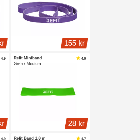
ke elastikken over ankler eller håndled - til
 med håndtag i enderne, og denne type af elstik
 har to ender, er gode til modstandstræning som
kr
155 kr
Refit Miniband
4.9
4.9
Grøn / Medium
kr
28 kr
Refit Band 1,8 m
4.9
4.7