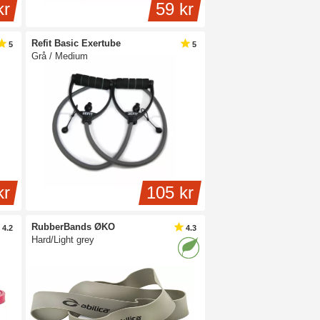
kr
59 kr
Refit Basic Exertube
5
5
Grå / Medium
kr
105 kr
RubberBands ØKO
4.2
4.3
Hard/Light grey