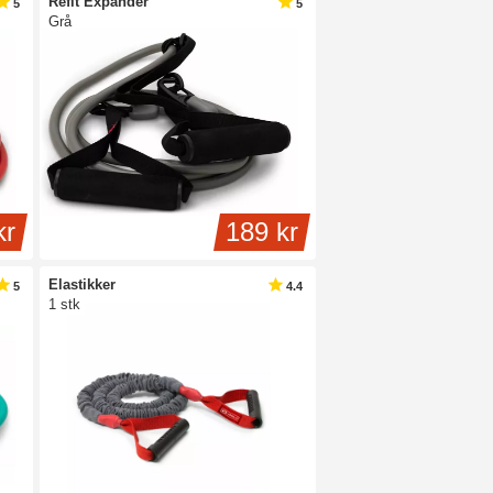
Refit Expander
5
5
Grå
kr
189 kr
Elastikker
5
4.4
1 stk