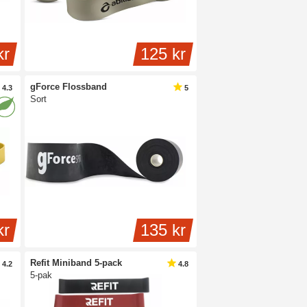
kr
125 kr
gForce Flossband
4.3
5
Sort
kr
135 kr
Refit Miniband 5-pack
4.2
4.8
5-pak