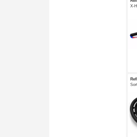
Ref
X-H
Ref
Sor