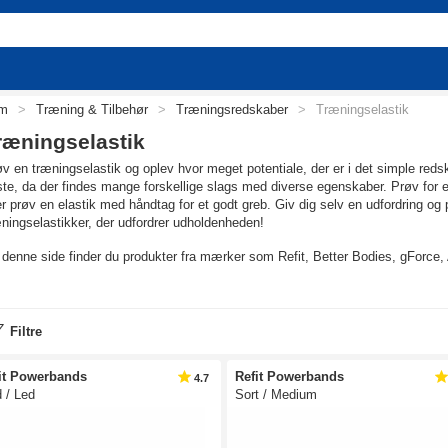
em
>
Træning & Tilbehør
>
Træningsredskaber
>
Træningselastik
ræningselastik
v en træningselastik og oplev hvor meget potentiale, der er i det simple red
ste, da der findes mange forskellige slags med diverse egenskaber. Prøv for
er prøv en elastik med håndtag for et godt greb. Giv dig selv en udfordring 
ningselastikker, der udfordrer udholdenheden!
denne side finder du produkter fra mærker som Refit, Better Bodies, gForce, 
 trÆningselastik, masser af Øvelser
ningselastikken er et alsidigt redskab, som du kan bruge til en masse forskel
Filtre
e ben, dine skuldre, din kerne og diverse roøvelser. Elastikker fylder ingenting 
ligt træningsredskab, og derfor også en god introduktion til træning, hvis man 
 ikke - træningselastikkerne kan sagtens danne rammerne for en god, hård t
it Powerbands
Refit Powerbands
4.7
 / Led
Sort / Medium
g den rigtige trÆningselastik
 er mange at vælge imellem. Først og fremmest skal du vælge den rigtige m