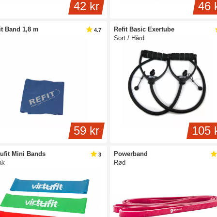
42 kr
46 
it Band 1,8 m
Refit Basic Exertube
4.7
Sort / Hård
59 kr
105 
tufit Mini Bands
Powerband
3
ak
Rød