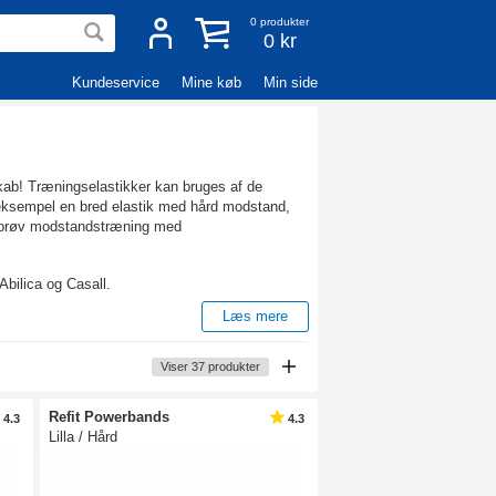
0
produkter
0 kr
Kundeservice
Mine køb
Min side
skab! Træningselastikker kan bruges af de
 eksempel en bred elastik med hård modstand,
og prøv modstandstræning med
Abilica og Casall.
Læs mere
lige øvelser. Du kan lave øvelser, som bruger
Viser
37
produkter
derhjemme, er lette at bruge og er et relativt
ikke tidligere har trænet meget. Men undervurdér
ræning, hvis man ønsker det.
Refit Powerbands
4.3
4.3
Lilla / Hård
ængde af modstand, og der findes mange