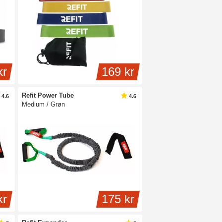
kr
169 kr
Refit Power Tube
4.6
4.6
Medium / Grøn
kr
175 kr