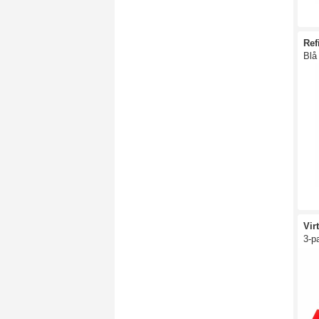
Ref
Blå
Vir
3-p