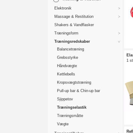
fors
Elektronik
Fla
træ
Massage & Restitution
er 
Shakers & Vandflasker
ved
Træningsform
Træningsredskaber
Balancetræning
Ela
Grebsstyrke
1 s
Håndvægte
Kettlebells
Kropsvægtstræning
Pull-up bar & Chin-up bar
Sjippetov
Træningselastik
Træningsmåtte
Vægte
Ref