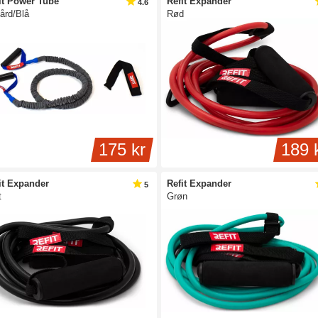
it Power Tube
Refit Expander
4.6
ård/Blå
Rød
175 kr
189 
it Expander
Refit Expander
5
t
Grøn