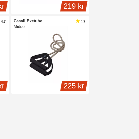
kr
219 kr
Casall Exetube
4.7
4.7
Middel
kr
225 kr