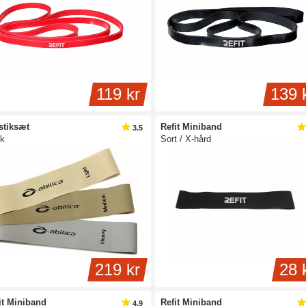
kellige niveauer, så du kan finde en elastik, der passer perfekt til dig.
de gummibånd, der danner en cirkel, er gode til øvelser, hvor du ønsker at træk
ning af hofter, arme, skuldre osv. Slanke, lange gummibånd er ofte forsynede
fremragende til roøvelser og lignende. Flade og brede træningselastikker, der
 blandt andet maveøvelser.
119 kr
139 
stiksæt
Refit Miniband
3.5
tk
Sort / X-hård
219 kr
28 
it Miniband
Refit Miniband
4.9