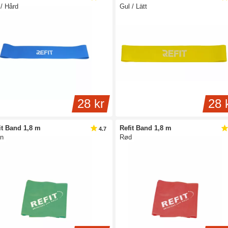
 / Hård
Gul / Lätt
28 kr
28 
it Band 1,8 m
Refit Band 1,8 m
4.7
n
Rød