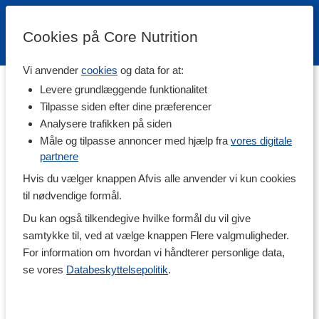
Cookies på Core Nutrition
Vi anvender
cookies
og data for at:
Teamplayers får mere
Levere grundlæggende funktionalitet
Du er kun et skridt fra at være med i Danmarks stærkeste team,
Tilpasse siden efter dine præferencer
Team Core! Som medlem i vores kundeklub, kan du indsamle
Analysere trafikken på siden
point og tage del i masser af fordele. Hvilken teamplayer er du?
Måle og tilpasse annoncer med hjælp fra
vores digitale
partnere
Sådan fungerer det
Hvis du vælger knappen Afvis alle anvender vi kun cookies
til nødvendige formål.
1 kr = 1 point
*
Ekstra point når du køber fra vores egne varemærker
Du kan også tilkendegive hvilke formål du vil give
Udfør opgaver = saml ekstra point
samtykke til, ved at vælge knappen Flere valgmuligheder.
500 bonuspoint = Bonuskupon
For information om hvordan vi håndterer personlige data,
se vores
Databeskyttelsepolitik
.
Bonusniveauer
Bronze
0
-
2 499 point
Sølv
2 500
-
9 999 point