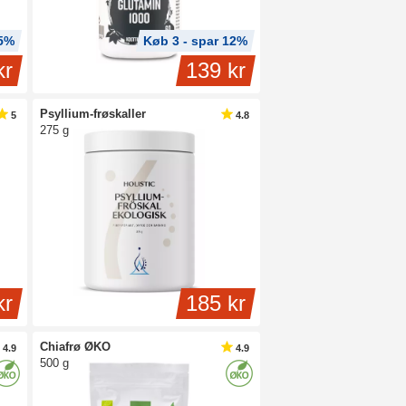
25%
Køb 3 - spar 12%
kr
139 kr
Psyllium-frøskaller
5
4.8
275 g
kr
185 kr
Chiafrø ØKO
4.9
4.9
500 g