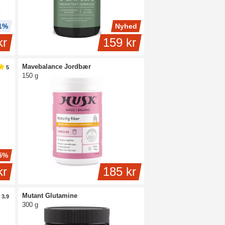
11%
Nyhed
kr
159 kr
Mavebalance Jordbær
5
150 g
5%
kr
185 kr
Mutant Glutamine
3.9
300 g