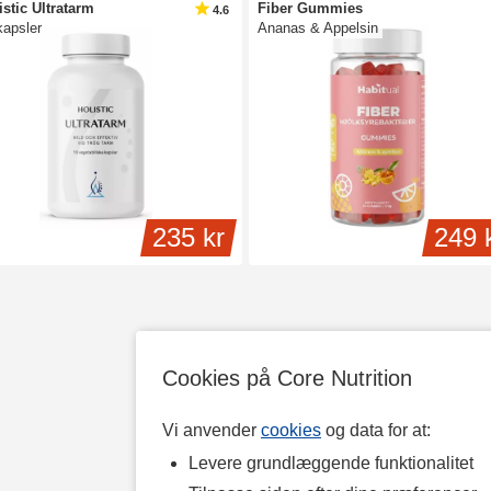
istic Ultratarm
Fiber Gummies
4.6
kapsler
Ananas & Appelsin
235 kr
249 
Cookies på Core Nutrition
Vi anvender
cookies
og data for at:
Levere grundlæggende funktionalitet