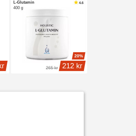
L-Glutamin
4.6
400 g
20%
kr
212 kr
265 kr