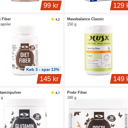
99 kr
129 
t Fiber
Mavebalance Classic
4.2
kapsler
150 g
Køb 3 - spar 13%
145 kr
149 
taminpulver
Prebi Fiber
4.7
 g
180 g