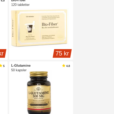
Bio-Fiber
4.9
120 tabletter
kr
75 kr
L-Glutamine
5
4.8
50 kapsler