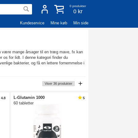
0
produkter
0 kr
Kundeservice
Mine køb
Min side
kan være mange årsager til en træg mave, fx kan
os for lidt. I denne kategori finder du
enlige bakterier, og få en lettere fornemmelse i
Viser
36
produkter
L-Glutamin 1000
4.8
5
60 tabletter