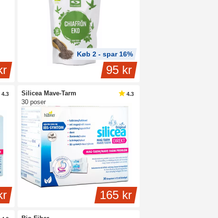
Køb 2 - spar 16%
kr
95 kr
Silicea Mave-Tarm
4.3
4.3
30 poser
kr
165 kr