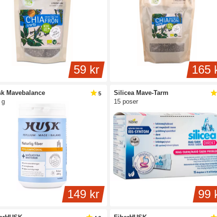
59 kr
165 
k Mavebalance
Silicea Mave-Tarm
5
 g
15 poser
149 kr
99 