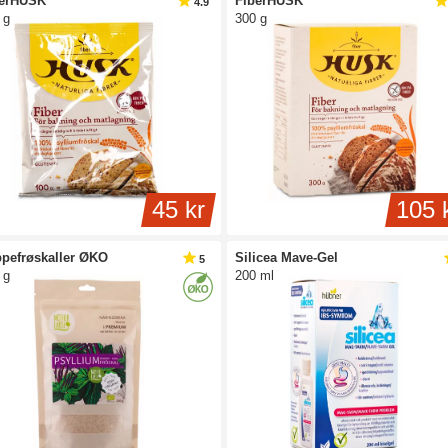
berHUSK
FiberHUSK
4.9
 g
300 g
45 kr
105 
pefrøskaller ØKO
Silicea Mave-Gel
5
 g
200 ml