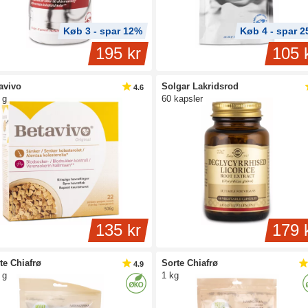
Køb 3 - spar 12%
Køb 4 - spar 
195 kr
105 
avivo
Solgar Lakridsrod
4.6
 g
60 kapsler
135 kr
179 
te Chiafrø
Sorte Chiafrø
4.9
 g
1 kg