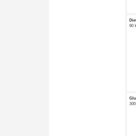
Die
90 
Glu
300