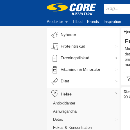
Produkter
Tilbud
Brands
Inspiration
Hj
Nyheder
F
Proteintilskud
Mav
det
Træningstilskud
pro
ma
Vitaminer & Mineraler
Diæt
Die
Helse
90 
Antioxidanter
Ashwagandha
Detox
Fokus & Koncentration