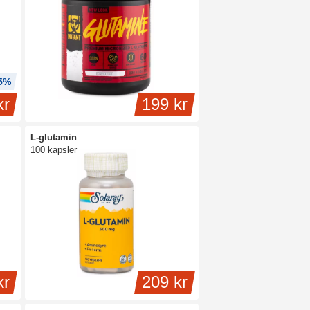
15%
kr
199 kr
L-glutamin
100 kapsler
kr
209 kr