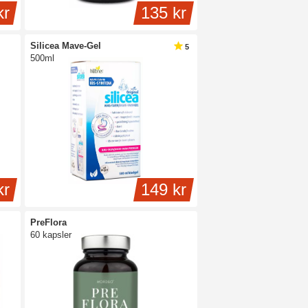
kr
135 kr
Silicea Mave-Gel
5
500ml
kr
149 kr
PreFlora
60 kapsler