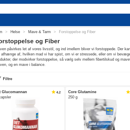
em
>
Helse
>
Mave & Tarm
>
Forstoppelse og Fiber
orstoppelse og Fiber
en påvirkes let af vores livsstil, og ind imellem bliver vi forstoppede. Der 
 afhænge af, hvilken mad vi har spist, om vi er stressede, eller om vi bevæger 
dukter, der modvirker forstoppelse, så vælg selv mellem fibertilskud og mavev
ven, og en mave i balance.
Filtre
t Glucomannan
Core Glutamine
4.2
kapsler
250 g