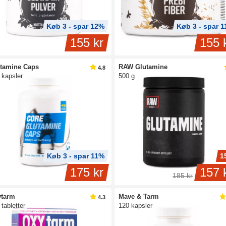
Køb 3 - spar 12%
Køb 3 - spar 
155 kr
155 
tamine Caps
RAW Glutamine
4.8
 kapsler
500 g
Køb 3 - spar 11%
1
175 kr
157 
185 kr
ytarm
Mave & Tarm
4.3
 tabletter
120 kapsler