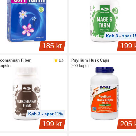
Køb 3 - spar 
185 kr
199 
comannan Fiber
Psyllium Husk Caps
3.9
kapsler
200 kapsler
Køb 3 - spar 11%
199 kr
205 