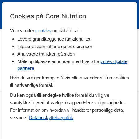
Cookies på Core Nutrition
Vi anvender
cookies
og data for at:
Hjem
>
Træningstilskud
>
Før Træning
>
Koffein
Levere grundlæggende funktionalitet
Koffein
Tilpasse siden efter dine præferencer
Analysere trafikken på siden
Koffein er et meget kendt opkvikkende middel, som passer
perfekt til dig, der vil fokusere og præstere lidt ekstra. Koffein kan
Måle og tilpasse annoncer med hjælp fra
vores digitale
nemlig hjælpe med at stimulere det centrale nervesystem og
partnere
modvirke træthed.
Hvis du vælger knappen Afvis alle anvender vi kun cookies
Naturlig koffein
Læs mere
til nødvendige formål.
Som tilskud findes koffein både for sig selv og som ingrediens, og
Du kan også tilkendegive hvilke formål du vil give
Core Caffeine Pro
Core Caffeine
til dig, der kun vil nyde godt af koffeinens effekter, kan
90 kapsler
100 tabletter
samtykke til, ved at vælge knappen Flere valgmuligheder.
koffeintabletter være en perfekt løsning. Der findes også praktiske
brusetabletter med koffein til dig, der vil have hurtig adgang til en
For information om hvordan vi håndterer personlige data,
sportsdrik med højt koffeinindhold. Desuden kan du købe
se vores
Databeskyttelsepolitik
.
produkter med guarana, en naturlig form for koffein.