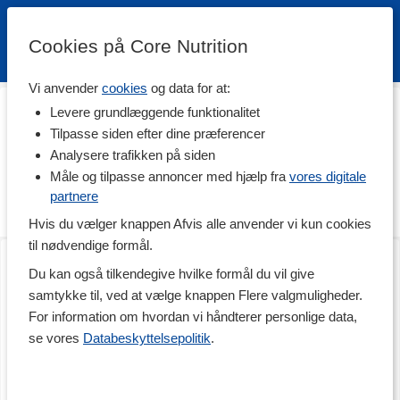
Cookies på Core Nutrition
Vi anvender
cookies
og data for at:
Hjem
>
Rehab & Prehab
>
Ergonomisk tilbehør
Levere grundlæggende funktionalitet
Ergonomisk tilbehør
Tilpasse siden efter dine præferencer
Analysere trafikken på siden
Støt din ergonomi med tilbehør, som hjælper dig med at undgå
unødig belastning på kroppen. Hjælp din krop på vej med
Måle og tilpasse annoncer med hjælp fra
vores digitale
ergonisk tilbehør til at lindre muskelømhed, spændinger og
partnere
træthed i musklerne.
Hvis du vælger knappen Afvis alle anvender vi kun cookies
til nødvendige formål.
Back Stretch
Kølende Pandebånd
1 stk
1 stk
Du kan også tilkendegive hvilke formål du vil give
samtykke til, ved at vælge knappen Flere valgmuligheder.
For information om hvordan vi håndterer personlige data,
se vores
Databeskyttelsepolitik
.