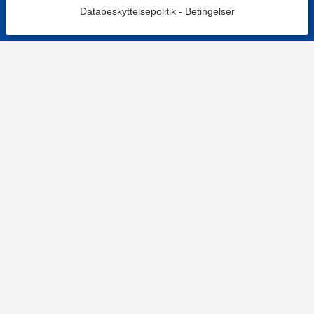
Databeskyttelsepolitik
-
Betingelser
Filtre
Mest populære
KONTAKT OS
Kontaktformular
TELEFON
+4578730595
Hverdage: 9-12
E-MAIL