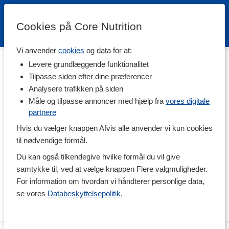
Cookies på Core Nutrition
Vi anvender
cookies
og data for at:
Hjem
>
Kropspleje & Hygiejne
>
Solprodukter
>
Solbeskyttelse
Levere grundlæggende funktionalitet
Solbeskyttelse
Tilpasse siden efter dine præferencer
Analysere trafikken på siden
Solbrun hud kan være rigtig flot, men det er vigtigt at passer på
sin hud, når man er ude i solen. I vores udvalg finder du
Måle og tilpasse annoncer med hjælp fra
vores digitale
produkter, som kan hjælpe med at beskytte dig mod solens
partnere
skarpe stråler. Du finder solcreme og -lotion, som indeholder
Hvis du vælger knappen Afvis alle anvender vi kun cookies
solfaktor 15-50, også kaldet SPF. Vi har også sololier i vores
sortiment uden SPF, som kun bør bruges begrænset af personer,
til nødvendige formål.
som allerede har en solid grundfarve. Husk altid at følge de tre
Du kan også tilkendegive hvilke formål du vil give
solråd, når UV-indekset er 3 eller mere: Søg skygge mellem kl.
12-15, dæk bar hud med tøj og solhat i samme tidsrum og brug
samtykke til, ved at vælge knappen Flere valgmuligheder.
rigelige mængder solcreme på hud, der ikke er dækket.
For information om hvordan vi håndterer personlige data,
se vores
Databeskyttelsepolitik
.
Du finder i denne kategori produkter fra mærker som Hawaiian
Tropic, Biosolis, Avivir, Lovea og Mossa.