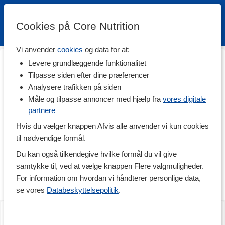
Cookies på Core Nutrition
Vi anvender
cookies
og data for at:
Hjem
>
Diæt
>
Kaloriefattig mad
>
Sauce & Bouillon
Levere grundlæggende funktionalitet
Sauce & Bouillon
Tilpasse siden efter dine præferencer
Analysere trafikken på siden
Fuldend dine måltider med en velsmagende sauce eller en
lækker bouillon - alle er perfekt til dem, der er på kur! Tørre,
Måle og tilpasse annoncer med hjælp fra
vores digitale
kedelige retter hører fortiden til. I vores sortiment finder du
partnere
saucer til alt fra grill til fredagswok, samt bouilloner til alt fra kød til
Hvis du vælger knappen Afvis alle anvender vi kun cookies
grøntsager. Vi har noget til enhver smag, hvad end det er
kaloriefattig bbq dressing, thousand islands dressing, kaloriefattig
til nødvendige formål.
ketchup, og meget mere! Med disse fødevarer kan du spise mere
Du kan også tilkendegive hvilke formål du vil give
og bedre end nogensinde før, uden at det fører til uønsket
vægtstigning – fantastisk både ved slankekur og diæt eller som et
samtykke til, ved at vælge knappen Flere valgmuligheder.
ekstra trick til dig, der bare vil undgå unødige kalorier! Nedenfor
For information om hvordan vi håndterer personlige data,
finder du innovative, og helt eller stort set kaloriefri fødevarer.
se vores
Databeskyttelsepolitik
.
Beef Bone Broth Øko
Nyttoteket Real Broth
350 ml
Savory Spices