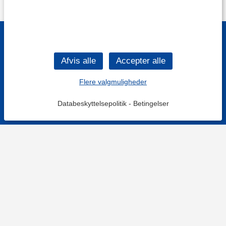
Flere valgmuligheder
Databeskyttelsepolitik
-
Betingelser
Filtre
Mest populære
KONTAKT OS