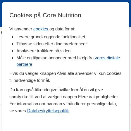
Cookies på Core Nutrition
Vi anvender
cookies
og data for at:
Hjem
>
Fødevarer
>
Til Spisekammeret
>
Krydderier & bouillon
Levere grundlæggende funktionalitet
Krydderier & bouillon
Tilpasse siden efter dine præferencer
Analysere trafikken på siden
Smag din mad perfekt til med vores forskellige bouilloner og
krydderier. Her finder du kraftfulde krydderier og dejlige urter,
Måle og tilpasse annoncer med hjælp fra
vores digitale
som passer perfekt til sund madlavning. Løft din mad til næste
partnere
niveau med blandt andet spicy chiliflager, økologisk citrongræs,
Hvis du vælger knappen Afvis alle anvender vi kun cookies
bouillon rig på protein og kollagen eller mineralrigt salt.
til nødvendige formål.
I denne kategori finder du velsmagende smagsforstærkere fra
Du kan også tilkendegive hvilke formål du vil give
mærker som Mother Earth, Urtekram, Celtic, RawPowder og
Sonnentor.
samtykke til, ved at vælge knappen Flere valgmuligheder.
For information om hvordan vi håndterer personlige data,
Beef Bone Broth Øko
Nyttoteket Real Broth
se vores
Databeskyttelsepolitik
.
350 ml
Savory Spices