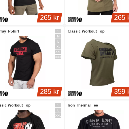
265 kr
265 
ray T-Shirt
Classic Workout Top
S
M
L
XL
XXL
XXXL
285 kr
359 
ssic Workout Top
Iron Thermal Tee
S
L
XXL