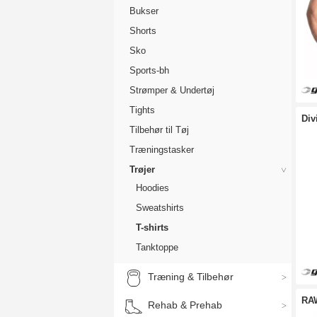
Bukser
dis
Shorts
Sko
Sports-bh
Strømper & Undertøj
Tights
Div
Tilbehør til Tøj
Træningstasker
Trøjer
Hoodies
Sweatshirts
T-shirts
Tanktoppe
Træning & Tilbehør
RA
Rehab & Prehab