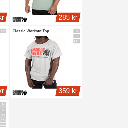
kr
285 kr
Classic Workout Top
XXL
S
L
XXL
kr
359 kr
M
L
XL
XXL
XXXL