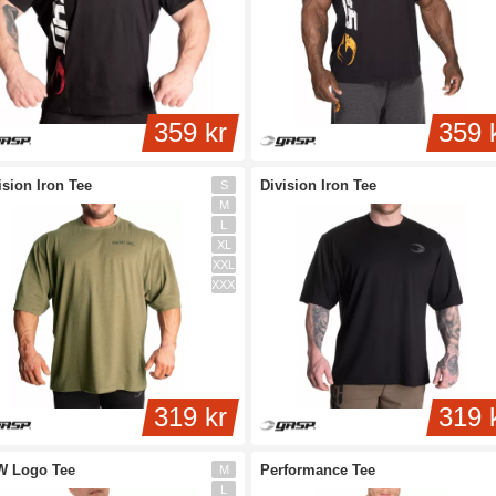
krete eller mere iøjnefaldende mønstre.
359 kr
359 
ision Iron Tee
Division Iron Tee
S
M
L
XL
XXL
XXXL
319 kr
319 
W Logo Tee
Performance Tee
M
L