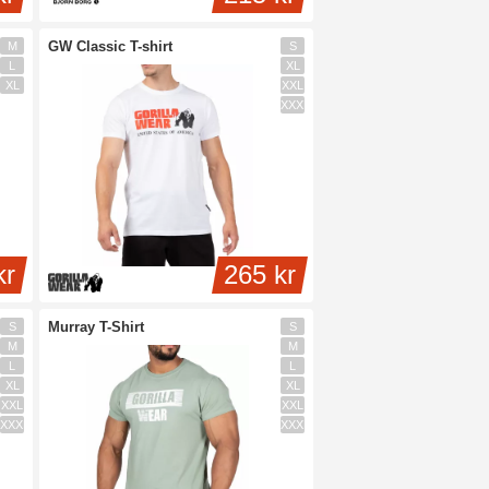
GW Classic T-shirt
M
S
L
XL
XL
XXL
XXXL
kr
265 kr
Murray T-Shirt
S
S
M
M
L
L
XL
XL
XXL
XXL
XXXL
XXXL