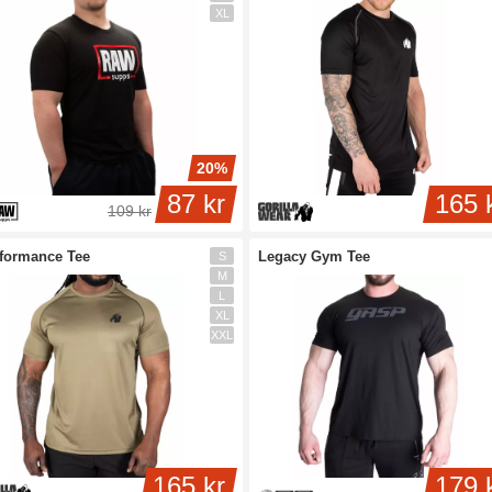
XL
20%
87 kr
165 
109 kr
formance Tee
Legacy Gym Tee
S
M
L
XL
XXL
165 kr
179 