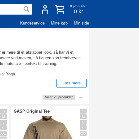
0
produkter
0 kr
Kundeservice
Mine køb
Min side
er mere til et afslappet look, så har vi et
dt løsere ved maven, så figuren kan fremhæves.
e materiale - perfekt til træning.
liv Yoga.
Læs mere
 en lækker T-shirt, som passer til dig og
Viser
23
produkter
GASP Original Tee
S
S
al bevægelsesfrihed, og hvis du vil føle dig
M
M
L
L
XL
XL
eltrænede figur, eller hvis du ikke vil have, at
XXL
XXXL
m forskellige halsudskæringer og mellem