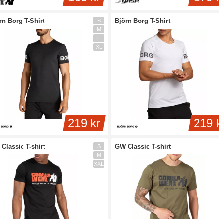
rn Borg T-Shirt
Björn Borg T-Shirt
S
M
L
XL
219 kr
219 
Classic T-shirt
GW Classic T-shirt
S
M
XXL