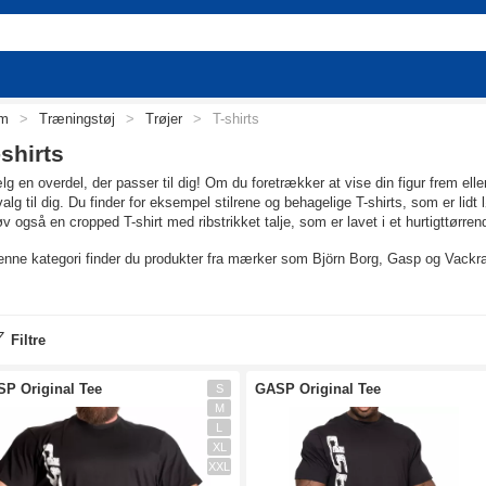
em
>
Træningstøj
>
Trøjer
>
T-shirts
-shirts
g en overdel, der passer til dig! Om du foretrækker at vise din figur frem eller 
alg til dig. Du finder for eksempel stilrene og behagelige T-shirts, som er li
v også en cropped T-shirt med ribstrikket talje, som er lavet i et hurtigttørrend
enne kategori finder du produkter fra mærker som Björn Borg, Gasp og Vackra
nd den rette pasform til dig
 det gælder træning, så er en T-shirt ikke bare en T-shirt. Mærk efter, og vælg
Filtre
ylder dine behov.
lappet eller tÆtsiddende pasform
P Original Tee
GASP Original Tee
S
g en T-shirt med afslappet pasform til varme klimaer, hvis du vil have maksim
M
t tilpas uanset dag og træningsform.
L
XL
kan også vælge en T-shirt med tætsiddende pasform, hvis du vil fremhæve din v
XXL
grende stof skal komme i vejen for din træning. Her kan du også vælge melle