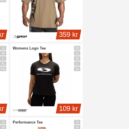
XXXL
kr
359 kr
Womens Logo Tee
S
XS
M
S
L
M
XL
L
XXL
XL
kr
109 kr
Performance Tee
S
S
M
M