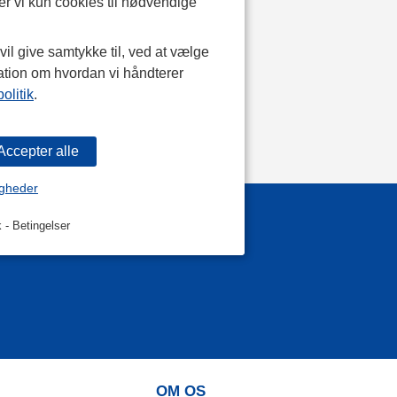
r vi kun cookies til nødvendige
il give samtykke til, ved at vælge
ation om hvordan vi håndterer
olitik
.
igheder
k
-
Betingelser
OM OS