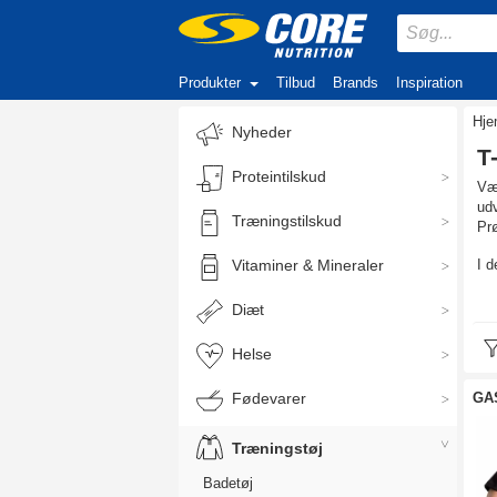
Produkter
Tilbud
Brands
Inspiration
Hj
Nyheder
T
Proteintilskud
Væl
udv
Træningstilskud
Prø
Vitaminer & Mineraler
I d
Fi
Diæt
Når
opf
Helse
Afs
Fødevarer
GAS
Væl
god
Træningstøj
Du 
Badetøj
fla