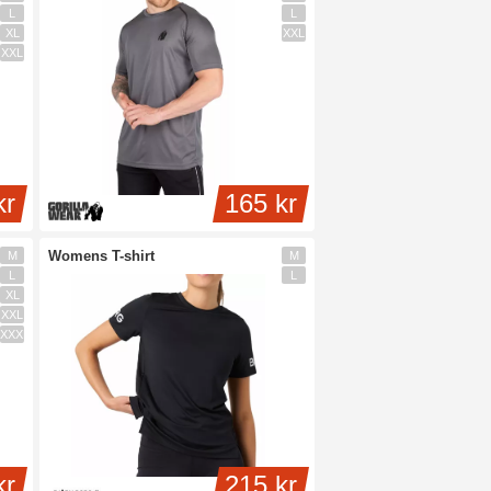
L
L
XL
XXL
XXL
kr
165 kr
Womens T-shirt
M
M
L
L
XL
XXL
XXXL
kr
215 kr