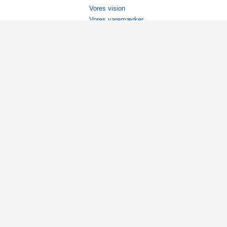
Vores vision
Vores varemærker
Vores historie
Tilgængelighed
Ambassadører
Bliv affiliate