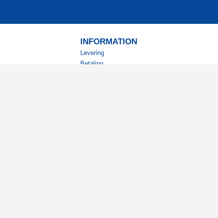
INFORMATION
Levering
Betaling
Returnering
Betingelser
Kundeklub
Studierabat
nyhedsbrev?
ode tilbud og spændende
.