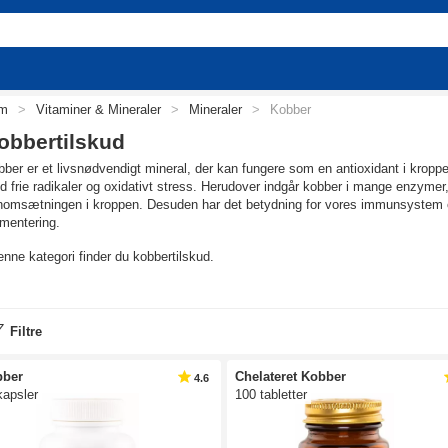
em
>
Vitaminer & Mineraler
>
Mineraler
>
Kobber
obbertilskud
ber er et livsnødvendigt mineral, der kan fungere som en antioxidant i krop
 frie radikaler og oxidativt stress. Herudover indgår kobber i mange enzymer, 
nomsætningen i kroppen. Desuden har det betydning for vores immunsystem og 
mentering.
enne kategori finder du kobbertilskud.
bber kosttilskud
ber er et såkaldt sporstof, hvilket betyder, at vi skal have det, men i meget
Filtre
teiner og enzymer, der er vigtige for bindevæv, forbrænding og nerve- og imm
mentering af hår og hud.
bber
Chelateret Kobber
4.6
AD SKAL MAN SPISE FOR AT FÅ KOBBER?
kapsler
100 tabletter
ber er et essentielt mineral, der også fungerer som en antioxidant og er almin
ber findes i små mængder i alle fødevarer, men Pålæg, lever, indmad, skaldyr