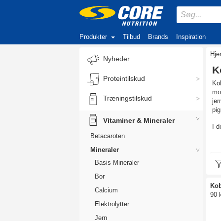
Produkter
Tilbud
Brands
Inspiration
Hj
Nyheder
K
Proteintilskud
Kob
mod
Træningstilskud
jer
pig
Vitaminer & Mineraler
I d
Betacaroten
Ko
Mineraler
Kob
Basis Mineraler
pro
pig
Bor
Ko
Calcium
HV
90 
Elektrolytter
Kob
Kob
Jern