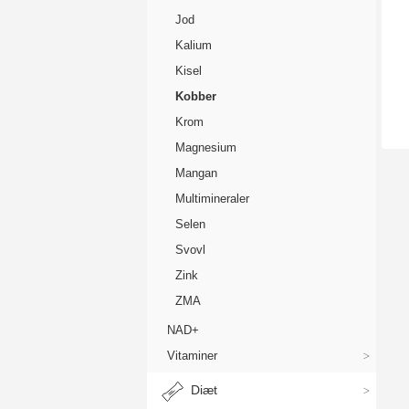
kak
Jod
På 
Kalium
ind
Kisel
HV
Kobber
Kob
Krom
eks
det
Magnesium
Mangan
Kob
kol
Multimineraler
kol
Selen
Sel
Svovl
jer
Zink
kob
dag
ZMA
BI
NAD+
Kob
Vitaminer
spo
Diæt