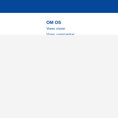
OM OS
Vores vision
Vores varemærker
Vores historie
Tilgængelighed
Ambassadører
Bliv affiliate