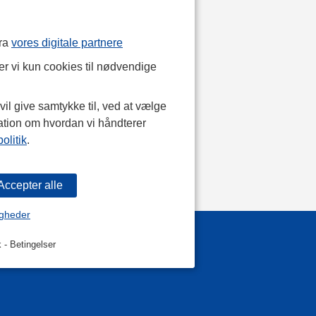
fra
vores digitale partnere
r vi kun cookies til nødvendige
il give samtykke til, ved at vælge
ation om hvordan vi håndterer
olitik
.
igheder
k
-
Betingelser