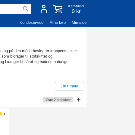
0
produkter
0 kr
Kundeservice
Mine køb
Min side
pen og på den måde beskytter kroppens celler
som bidrager til stofskiftet og
bidrager til håret og hudens naturlige
Læs mere
 små mængder. Kobber indgår i mange forskellige
Viser
2
produkter
unsystemet. Kobber bidrager også til normal
4
deligt forekommende i hår- og hudtilskud.
, fuldkornsprodukter, bælgfrugter, nødder, og