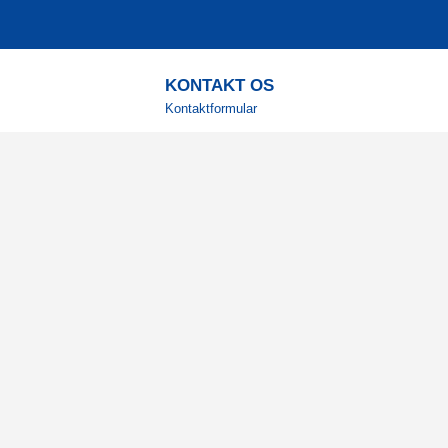
KONTAKT OS
Kontaktformular
TELEFON
+4578730595
Hverdage: 9-12
E-MAIL
info@corenutrition.dk
MIN SIDE
Log ind
Vil du modtage vores 
Registrér din e-mail for at få g
inspiration direkte i din indbakke
Ja tak!