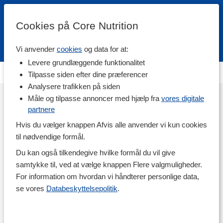
Cookies på Core Nutrition
Vi anvender
cookies
og data for at:
Fri fragt over 500 kr
4.7 / 5
Levere grundlæggende funktionalitet
Denne kampagneside er ikke blevet skabt.
Tilpasse siden efter dine præferencer
Analysere trafikken på siden
Måle og tilpasse annoncer med hjælp fra
vores digitale
partnere
Hvis du vælger knappen Afvis alle anvender vi kun cookies
til nødvendige formål.
Du kan også tilkendegive hvilke formål du vil give
samtykke til, ved at vælge knappen Flere valgmuligheder.
For information om hvordan vi håndterer personlige data,
se vores
Databeskyttelsepolitik
.