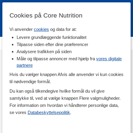
Cookies på Core Nutrition
Vi anvender
cookies
og data for at:
Fri fragt over 500 kr
4.7 / 5
Levere grundlæggende funktionalitet
Denne kampagneside er ikke blevet skabt.
Tilpasse siden efter dine præferencer
Analysere trafikken på siden
Måle og tilpasse annoncer med hjælp fra
vores digitale
partnere
Hvis du vælger knappen Afvis alle anvender vi kun cookies
til nødvendige formål.
Du kan også tilkendegive hvilke formål du vil give
samtykke til, ved at vælge knappen Flere valgmuligheder.
For information om hvordan vi håndterer personlige data,
se vores
Databeskyttelsepolitik
.