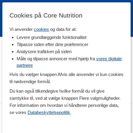
Cookies på Core Nutrition
Vi anvender
cookies
og data for at:
Fri fragt over 500 kr
4.7 / 5
Levere grundlæggende funktionalitet
Tilpasse siden efter dine præferencer
Analysere trafikken på siden
Måle og tilpasse annoncer med hjælp fra
vores digitale
partnere
Hvis du vælger knappen Afvis alle anvender vi kun cookies
til nødvendige formål.
Du kan også tilkendegive hvilke formål du vil give
samtykke til, ved at vælge knappen Flere valgmuligheder.
For information om hvordan vi håndterer personlige data,
BURN
Core Collagen Pro
se vores
Databeskyttelsepolitik
.
120 kapsler
340 g